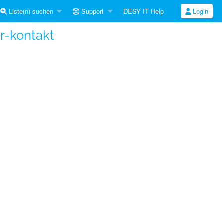
Liste(n) suchen
Support
DESY IT Help
Login
r-kontakt