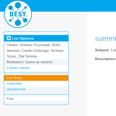
summi
List Options
Owners:
Andreas Przystawik, Britta
Subject:
Lis
Niemann, Carolin Grötzinger, Nicholas
Styles, Olaf Behnke
Description
Moderators:
(same as owners)
Contact owners
List Home
Subscribe
Unsubscribe
Post