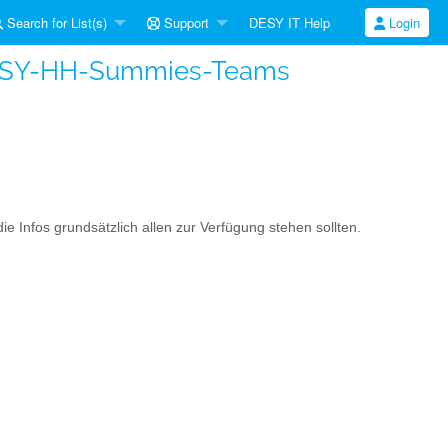
Search for List(s)
Support
DESY IT Help
Login
DESY-HH-Summies-Teams
 Infos grundsätzlich allen zur Verfügung stehen sollten.