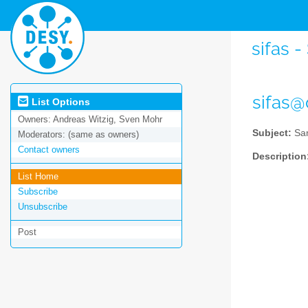
sifas 
sifas@
List Options
Owners:
Andreas Witzig, Sven Mohr
Subject:
Sam
Moderators:
(same as owners)
Contact owners
Description
List Home
Subscribe
Unsubscribe
Post