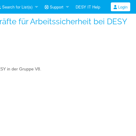
Search for List(s)
Support
DESY IT Help
Login
fte für Arbeitssicherheit bei DESY
ESY in der Gruppe V8.