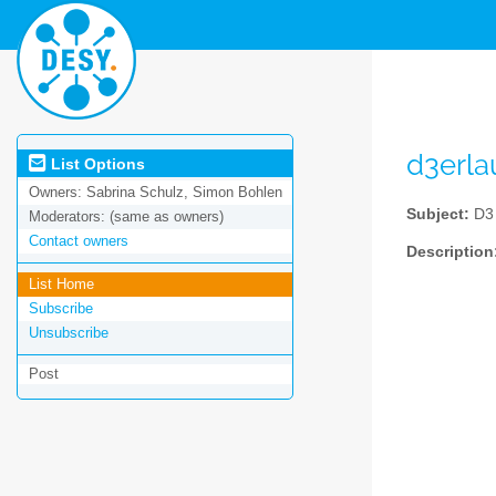
d3erla
List Options
Owners:
Sabrina Schulz, Simon Bohlen
Subject:
D3 
Moderators:
(same as owners)
Contact owners
Description
List Home
Subscribe
Unsubscribe
Post