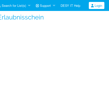
Search for List(s)
Support
DESY IT Help
Login
Erlaubnisschein